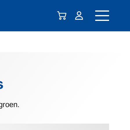
s
groen.